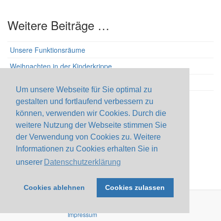
Weitere Beiträge …
Unsere Funktionsräume
Weihnachten in der Kinderkrippe
Laternenfest
Um unsere Webseite für Sie optimal zu
Herbstzeit-Kürbiszeit
gestalten und fortlaufend verbessern zu
können, verwenden wir Cookies. Durch die
Seite 2 von 3
weitere Nutzung der Webseite stimmen Sie
der Verwendung von Cookies zu. Weitere
Informationen zu Cookies erhalten Sie in
Start
Zurück
1
2
3
Weiter
Ende
unserer
Datenschutzerklärung
Cookies ablehnen
Cookies zulassen
Impressum